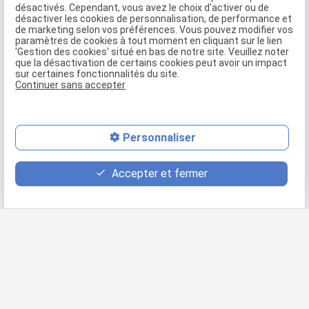
désactivés. Cependant, vous avez le choix d'activer ou de
4 ans d’expériences
désactiver les cookies de personnalisation, de performance et
de marketing selon vos préférences. Vous pouvez modifier vos
Apprentis couvreur :
paramètres de cookies à tout moment en cliquant sur le lien
'Gestion des cookies' situé en bas de notre site. Veuillez noter
que la désactivation de certains cookies peut avoir un impact
1 : Obtention CAP Couverture section 2019, en mention zinguerie
sur certaines fonctionnalités du site.
(1 an) 2020, première année de BP.
Continuer sans accepter
2 : Deuxième année CAP COUVERTURE
3 : Première année CAP COUVERTURE
mail
Un première année de MASTER en direction et
Personnaliser
stratégie d’entreprise
phone
Accepter et fermer
Consultez également :
Etanchéité
Pose de fenêtre de toit
Bardage / Isolation extérieure / Isolation / Toiture par