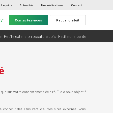
L'équipe
Actualités
Nos réalisations
Contact
 71
Contactez-nous
Rappel gratuit
e
Petite extension ossature bois
Petite charpente
é
 que sur votre consentement éclairé. Elle a pour objectif
se contenir des liens vers d’autres sites externes. Vous