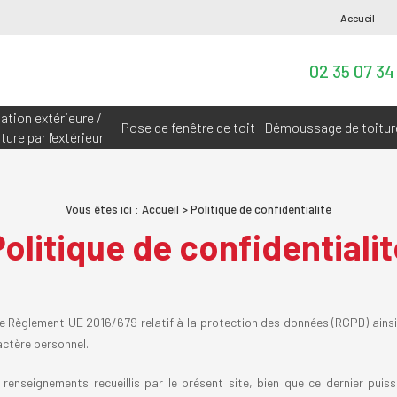
Accueil
02 35 07 34
ation extérieure /
Pose de fenêtre de toit
Démoussage de toitur
ture par l'extérieur
Vous êtes ici :
Accueil
> Politique de confidentialité
Politique de confidentialit
le Règlement UE 2016/679 relatif à la protection des données (RGPD) ainsi
actère personnel.
 renseignements recueillis par le présent site, bien que ce dernier puis